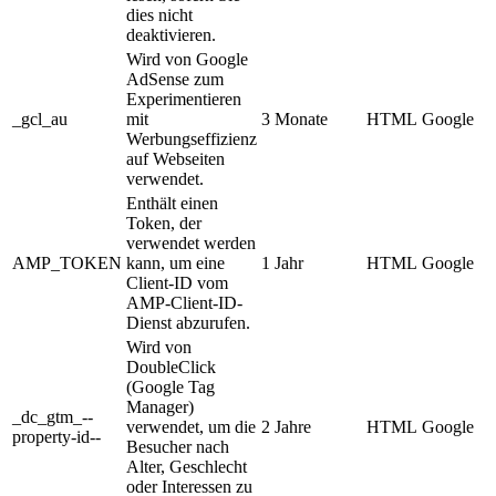
dies nicht
deaktivieren.
Wird von Google
AdSense zum
Experimentieren
_gcl_au
mit
3 Monate
HTML
Google
Werbungseffizienz
auf Webseiten
verwendet.
Enthält einen
Token, der
verwendet werden
AMP_TOKEN
kann, um eine
1 Jahr
HTML
Google
Client-ID vom
AMP-Client-ID-
Dienst abzurufen.
Wird von
DoubleClick
(Google Tag
Manager)
_dc_gtm_--
verwendet, um die
2 Jahre
HTML
Google
property-id--
Besucher nach
Alter, Geschlecht
oder Interessen zu