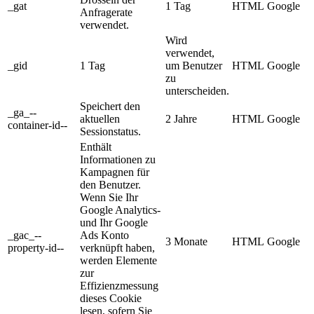
_gat
1 Tag
HTML
Google
Anfragerate
verwendet.
Wird
verwendet,
_gid
1 Tag
um Benutzer
HTML
Google
zu
unterscheiden.
Speichert den
_ga_--
aktuellen
2 Jahre
HTML
Google
container-id--
Sessionstatus.
Enthält
Informationen zu
Kampagnen für
den Benutzer.
Wenn Sie Ihr
Google Analytics-
und Ihr Google
_gac_--
Ads Konto
3 Monate
HTML
Google
property-id--
verknüpft haben,
werden Elemente
zur
Effizienzmessung
dieses Cookie
lesen, sofern Sie