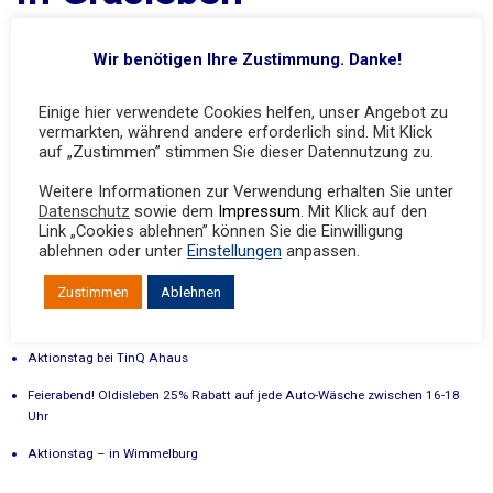
7. November 2023
Allgemein
Wir benötigen Ihre Zustimmung. Danke!
Einige hier verwendete Cookies helfen, unser Angebot zu
vermarkten, während andere erforderlich sind. Mit Klick
auf „Zustimmen” stimmen Sie dieser Datennutzung zu.
Weitere Informationen zur Verwendung erhalten Sie unter
Datenschutz
sowie dem
Impressum
. Mit Klick auf den
Neueste Beiträge
Link „Cookies ablehnen” können Sie die Einwilligung
ablehnen oder unter
Einstellungen
anpassen.
Der Herbst ist da – Verwöhnprogramm für Dein Auto – TinQ Freren.
Zustimmen
Ablehnen
Sammeln lohnt sich doppelt! Gulf-Bonuskarte
Aktionstag bei TinQ Ahaus
Feierabend! Oldisleben 25% Rabatt auf jede Auto-Wäsche zwischen 16-18
Uhr
Aktionstag – in Wimmelburg